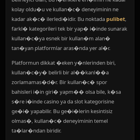
kolay oldu�u ve kullan�c� deneyiminin ne
kadar ak�c� ilerledi�idir. Bu noktada
pulibet
,
farkl� kategorileri tek bir yap� i�inde sunarak
kullan�c�ya esnek bir kullan�m alan�
tan�yan platformlar aras�nda yer al�r.
Platformun dikkat �eken y�nlerinden biri,
kullan�c�y� belirli bir al��kanl��a
zorlamamas�d�r. Bir kullan�c� spor
bahisleri i�in giri� yapm�� olsa bile, k�sa
s�re i�inde casino ya da slot kategorisine
ge�i� yapabilir. Bu ge�i�lerin kesintisiz
olmas�, kullan�c� deneyiminin temel
ta�lar�ndan biridir.