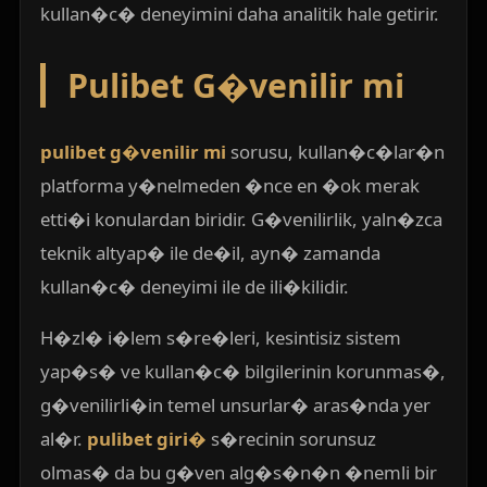
kullan�c� deneyimini daha analitik hale getirir.
Pulibet G�venilir mi
pulibet g�venilir mi
sorusu, kullan�c�lar�n
platforma y�nelmeden �nce en �ok merak
etti�i konulardan biridir. G�venilirlik, yaln�zca
teknik altyap� ile de�il, ayn� zamanda
kullan�c� deneyimi ile de ili�kilidir.
H�zl� i�lem s�re�leri, kesintisiz sistem
yap�s� ve kullan�c� bilgilerinin korunmas�,
g�venilirli�in temel unsurlar� aras�nda yer
al�r.
pulibet giri�
s�recinin sorunsuz
olmas� da bu g�ven alg�s�n�n �nemli bir