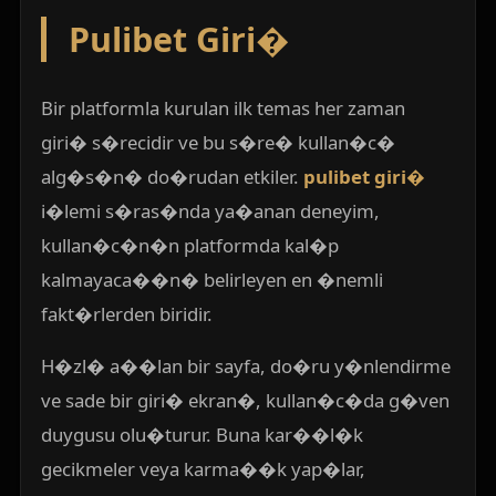
Pulibet Giri�
Bir platformla kurulan ilk temas her zaman
giri� s�recidir ve bu s�re� kullan�c�
alg�s�n� do�rudan etkiler.
pulibet giri�
i�lemi s�ras�nda ya�anan deneyim,
kullan�c�n�n platformda kal�p
kalmayaca��n� belirleyen en �nemli
fakt�rlerden biridir.
H�zl� a��lan bir sayfa, do�ru y�nlendirme
ve sade bir giri� ekran�, kullan�c�da g�ven
duygusu olu�turur. Buna kar��l�k
gecikmeler veya karma��k yap�lar,