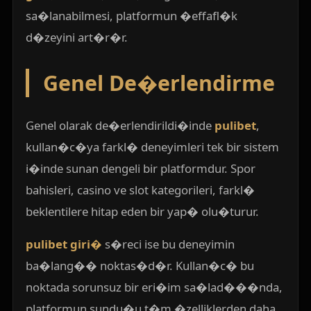
sa�lanabilmesi, platformun �effafl�k
d�zeyini art�r�r.
Genel De�erlendirme
Genel olarak de�erlendirildi�inde
pulibet
,
kullan�c�ya farkl� deneyimleri tek bir sistem
i�inde sunan dengeli bir platformdur. Spor
bahisleri, casino ve slot kategorileri, farkl�
beklentilere hitap eden bir yap� olu�turur.
pulibet giri�
s�reci ise bu deneyimin
ba�lang�� noktas�d�r. Kullan�c� bu
noktada sorunsuz bir eri�im sa�lad���nda,
platformun sundu�u t�m �zelliklerden daha