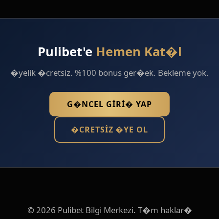
Pulibet'e
Hemen Kat�l
�yelik �cretsiz. %100 bonus ger�ek. Bekleme yok.
G�NCEL GIRI� YAP
�CRETSIZ �YE OL
© 2026 Pulibet Bilgi Merkezi. T�m haklar�