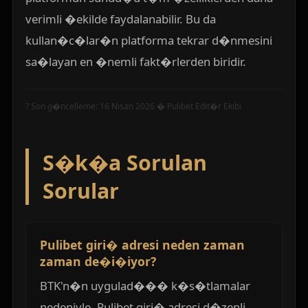
verimli �ekilde faydalanabilir. Bu da
kullan�c�lar�n platforma tekrar d�nmesini
sa�layan en �nemli fakt�rlerden biridir.
? Son g�ncelleme:
16 Nisan 2026
� Pulibet Edit�r Ekibi
S�k�a Sorulan
Sorular
Pulibet giri� adresi neden zaman
zaman de�i�iyor?
BTK'n�n uygulad��� k�s�tlamalar
nedeniyle, Pulibet giri� adresi d�zenli