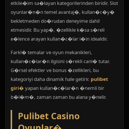
etkile�im sa�layan kategorilerinden biridir. Slot
oyunlar�n�n temel avantaj�, kullan�c�y�
bekletmeden do�rudan deneyime dahil
etmesidir. Bu yap�, �zellikle k�sa s�reli
e�lence arayan kullan�c�lar i�in idealdir.
Farkl� temalar ve oyun mekanikleri,
kullan�c�lar�n ilgisini s�rekli canl� tutar.
G�rsel efektler ve bonus �zellikleri, bu
kategoriyi daha dinamik hale getirir.
pulibet
giri�
yapan kullan�c�lar�n �nemli bir
b�l�m�, zaman zaman bu alana y�nelir.
Pulibet Casino
Oyunlar�