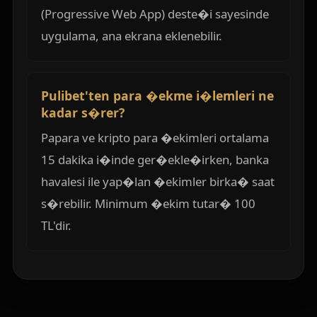
(Progressive Web App) deste�i sayesinde
uygulama, ana ekrana eklenebilir.
Pulibet'ten para �ekme i�lemleri ne
kadar s�rer?
Papara ve kripto para �ekimleri ortalama
15 dakika i�inde ger�ekle�irken, banka
havalesi ile yap�lan �ekimler birka� saat
s�rebilir. Minimum �ekim tutar� 100
TL'dir.