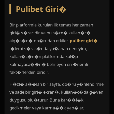
Pulibet Giri�
Bir platformla kurulan ilk temas her zaman
giri� s�recidir ve bu s�re� kullan�c�
alg�s�n� do�rudan etkiler.
pulibet giri�
i�lemi s�ras�nda ya�anan deneyim,
kullan�c�n�n platformda kal�p
kalmayaca��n� belirleyen en �nemli
fakt�rlerden biridir.
H�zl� a��lan bir sayfa, do�ru y�nlendirme
ve sade bir giri� ekran�, kullan�c�da g�ven
duygusu olu�turur. Buna kar��l�k
gecikmeler veya karma��k yap�lar,