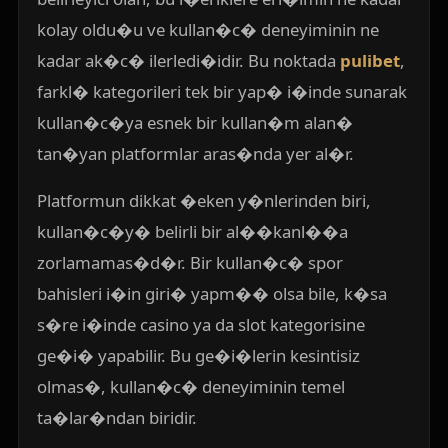
kolay oldu�u ve kullan�c� deneyiminin ne
kadar ak�c� ilerledi�idir. Bu noktada
pulibet
,
farkl� kategorileri tek bir yap� i�inde sunarak
kullan�c�ya esnek bir kullan�m alan�
tan�yan platformlar aras�nda yer al�r.
Platformun dikkat �eken y�nlerinden biri,
kullan�c�y� belirli bir al��kanl��a
zorlamamas�d�r. Bir kullan�c� spor
bahisleri i�in giri� yapm�� olsa bile, k�sa
s�re i�inde casino ya da slot kategorisine
ge�i� yapabilir. Bu ge�i�lerin kesintisiz
olmas�, kullan�c� deneyiminin temel
ta�lar�ndan biridir.