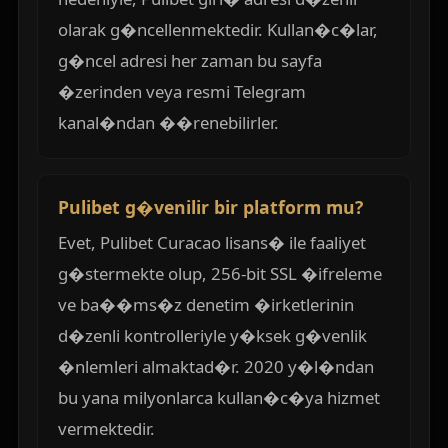
olarak g�ncellenmektedir. Kullan�c�lar,
g�ncel adresi her zaman bu sayfa
�zerinden veya resmi Telegram
kanal�ndan ��renebilirler.
Pulibet g�venilir bir platform mu?
Evet, Pulibet Curacao lisans� ile faaliyet
g�stermekte olup, 256-bit SSL �ifreleme
ve ba��ms�z denetim �irketlerinin
d�zenli kontrolleriyle y�ksek g�venlik
�nlemleri almaktad�r. 2020 y�l�ndan
bu yana milyonlarca kullan�c�ya hizmet
vermektedir.