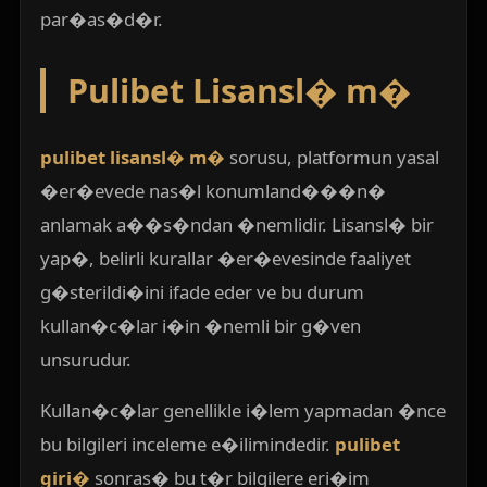
par�as�d�r.
Pulibet Lisansl� m�
pulibet lisansl� m�
sorusu, platformun yasal
�er�evede nas�l konumland���n�
anlamak a��s�ndan �nemlidir. Lisansl� bir
yap�, belirli kurallar �er�evesinde faaliyet
g�sterildi�ini ifade eder ve bu durum
kullan�c�lar i�in �nemli bir g�ven
unsurudur.
Kullan�c�lar genellikle i�lem yapmadan �nce
bu bilgileri inceleme e�ilimindedir.
pulibet
giri�
sonras� bu t�r bilgilere eri�im