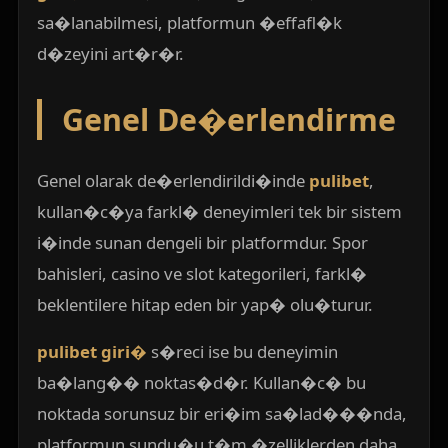
sa�lanabilmesi, platformun �effafl�k
d�zeyini art�r�r.
Genel De�erlendirme
Genel olarak de�erlendirildi�inde
pulibet
,
kullan�c�ya farkl� deneyimleri tek bir sistem
i�inde sunan dengeli bir platformdur. Spor
bahisleri, casino ve slot kategorileri, farkl�
beklentilere hitap eden bir yap� olu�turur.
pulibet giri�
s�reci ise bu deneyimin
ba�lang�� noktas�d�r. Kullan�c� bu
noktada sorunsuz bir eri�im sa�lad���nda,
platformun sundu�u t�m �zelliklerden daha