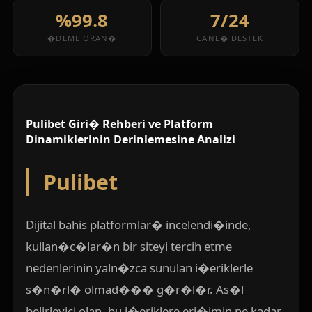
%99.8
7/24
�DEME ORAN�
CANL� DESTEK
Pulibet Giri� Rehberi ve Platform
Dinamiklerinin Derinlemesine Analizi
Pulibet
Dijital bahis platformlar� incelendi�inde,
kullan�c�lar�n bir siteyi tercih etme
nedenlerinin yaln�zca sunulan i�eriklerle
s�n�rl� olmad��� g�r�l�r. As�l
belirleyici olan, bu i�eriklere eri�imin ne kadar