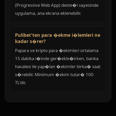
(Progressive Web App) deste�i sayesinde
uygulama, ana ekrana eklenebilir.
Pulibet'ten para �ekme i�lemleri ne
kadar s�rer?
Papara ve kripto para �ekimleri ortalama
15 dakika i�inde ger�ekle�irken, banka
havalesi ile yap�lan �ekimler birka� saat
s�rebilir. Minimum �ekim tutar� 100
TL'dir.