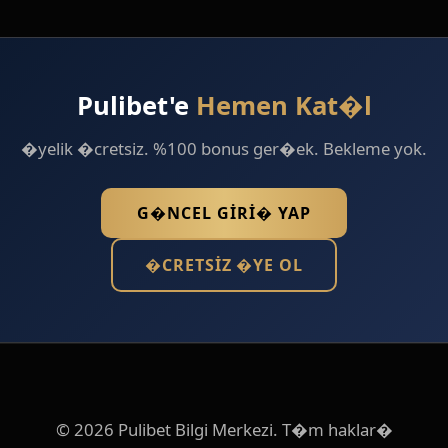
Pulibet'e
Hemen Kat�l
�yelik �cretsiz. %100 bonus ger�ek. Bekleme yok.
G�NCEL GIRI� YAP
�CRETSIZ �YE OL
© 2026 Pulibet Bilgi Merkezi. T�m haklar�