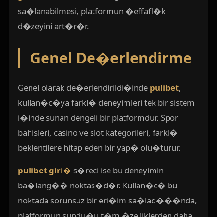
sa�lanabilmesi, platformun �effafl�k
d�zeyini art�r�r.
Genel De�erlendirme
Genel olarak de�erlendirildi�inde
pulibet
,
kullan�c�ya farkl� deneyimleri tek bir sistem
i�inde sunan dengeli bir platformdur. Spor
bahisleri, casino ve slot kategorileri, farkl�
beklentilere hitap eden bir yap� olu�turur.
pulibet giri�
s�reci ise bu deneyimin
ba�lang�� noktas�d�r. Kullan�c� bu
noktada sorunsuz bir eri�im sa�lad���nda,
platformun sundu�u t�m �zelliklerden daha