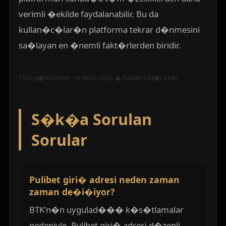
verimli �ekilde faydalanabilir. Bu da
kullan�c�lar�n platforma tekrar d�nmesini
sa�layan en �nemli fakt�rlerden biridir.
? Son g�ncelleme:
16 Nisan 2026
� Pulibet Edit�r Ekibi
S�k�a Sorulan
Sorular
Pulibet giri� adresi neden zaman
zaman de�i�iyor?
BTK'n�n uygulad��� k�s�tlamalar
nedeniyle, Pulibet giri� adresi d�zenli