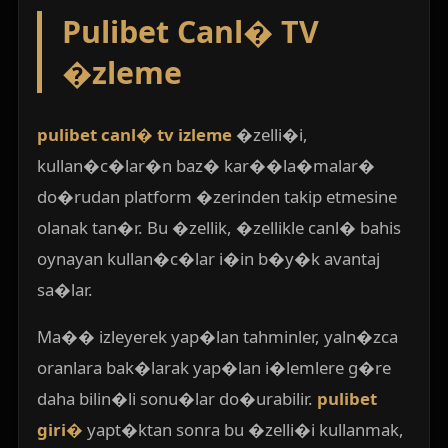
Pulibet Canl� TV
�zleme
pulibet canl� tv izleme
�zelli�i,
kullan�c�lar�n baz� kar��la�malar�
do�rudan platform �zerinden takip etmesine
olanak tan�r. Bu �zellik, �zellikle canl� bahis
oynayan kullan�c�lar i�in b�y�k avantaj
sa�lar.
Ma�� izleyerek yap�lan tahminler, yaln�zca
oranlara bak�larak yap�lan i�lemlere g�re
daha bilin�li sonu�lar do�urabilir.
pulibet
giri�
yapt�ktan sonra bu �zelli�i kullanmak,